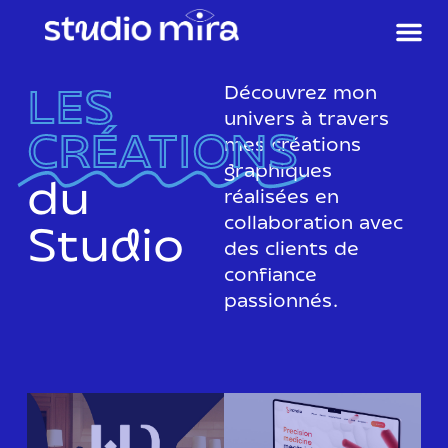
LES
Découvrez mon
univers à travers
CRÉATIONS
mes créations
graphiques
du
réalisées en
collaboration avec
Studio
des clients de
confiance
passionnés.