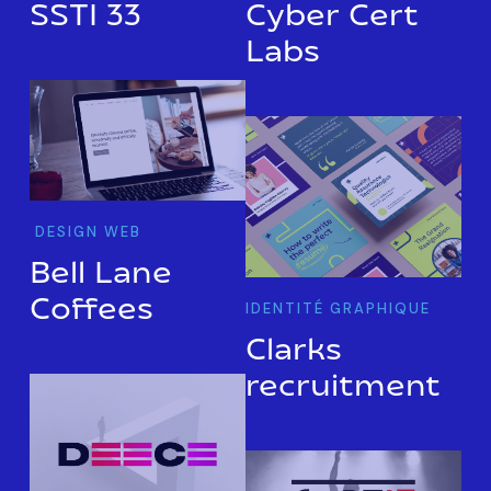
SSTI 33
Cyber Cert
Labs
DESIGN WEB
Bell Lane
Coffees
IDENTITÉ GRAPHIQUE
Clarks
recruitment