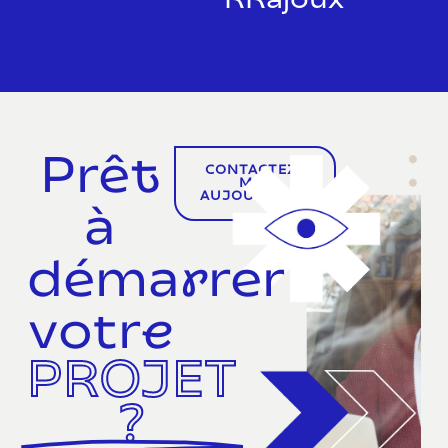
KKajoux
Prêt
CONTACTEZ-
MOI
AUJOURD'HUI
à
démarrer
votre
PROJET
?